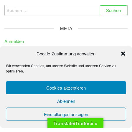
Suchen
nach:
META
Anmelden
Eintrags-Feed
Cookie-Zustimmung verwalten
Kommentar-Feed
Wir verwenden Cookies, um unsere Website und unseren Service zu
WordPress.org
optimieren.
Cookies akzeptieren
© 2026 - La Sonrisa de los Niños - Fundación Peter
Ablehnen
Wochinger
Einstellungen anzeigen
Translate/Traducir »