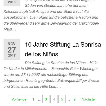
2018
Süden von Guatemala nahe der alten
Kolonialhauptstadt Antigua und der Stadt Escuintla
ausgebrochen. Die Folgen für die betroffene Region und
die überwiegend sehr arme Bevölkerung der Cakchiquel-
Maya…
10 Jahre Stiftung La Sonrisa
NOV.
27
de los Niños
2017
Die Stiftung La Sonrisa de los Niños – Hilfe
für Kinder in Mittelamerika – Fundación Peter Wochinger
wurde am 27.11.2007 als rechtsfähige Stiftung des
bürgerlichen Rechts gegründet. Satzungsmäßiger Zweck
und Stifterwille ist die Hilfe beim…
Seitennummerierung
Vorherige
1
…
3
4
5
…
9
Nächste