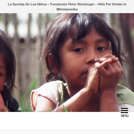
Zum
La Sonrisa De Los Niños – Fundación Peter Wochinger – Hilfe Für Kinder In
Mittelamerika
Inhalt
springen
MENÜ