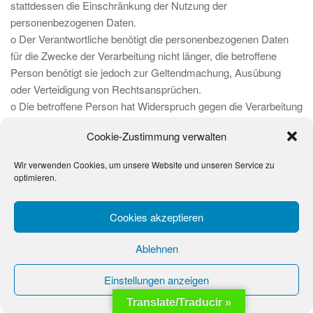
stattdessen die Einschränkung der Nutzung der
personenbezogenen Daten.
o Der Verantwortliche benötigt die personenbezogenen Daten
für die Zwecke der Verarbeitung nicht länger, die betroffene
Person benötigt sie jedoch zur Geltendmachung, Ausübung
oder Verteidigung von Rechtsansprüchen.
o Die betroffene Person hat Widerspruch gegen die Verarbeitung
gem. Art. 21 Abs. 1 DS-GVO eingelegt und es steht noch nicht
Cookie-Zustimmung verwalten
fest, ob die berechtigten Gründe des Verantwortlichen
gegenüber denen der betroffenen Person überwiegen.
Wir verwenden Cookies, um unsere Website und unseren Service zu
optimieren.
Sofern eine der oben genannten Voraussetzungen gegeben ist
und eine betroffene Person die Einschränkung von
personenbezogenen Daten, die bei der Stiftung La Sonrisa de
Cookies akzeptieren
los Niños gespeichert sind, verlangen möchte, kann sie sich
hierzu jederzeit an den unter vorstehend Ziffer 2. benannten, für
Ablehnen
die Verarbeitung Verantwortlichen wenden. Der Verantwortliche
Einstellungen anzeigen
der Stiftung La Sonrisa de los Niños wird die Einschränkung der
Verarbeitung veranlassen.
Translate/Traducir »