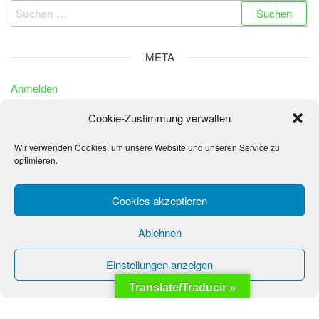
Suchen
nach:
META
Anmelden
Eintrags-Feed
Cookie-Zustimmung verwalten
Kommentar-Feed
Wir verwenden Cookies, um unsere Website und unseren Service zu
WordPress.org
optimieren.
Cookies akzeptieren
© 2026 - La Sonrisa de los Niños - Fundación Peter
Ablehnen
Wochinger
Einstellungen anzeigen
Translate/Traducir »