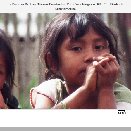
Zum
La Sonrisa De Los Niños – Fundación Peter Wochinger – Hilfe Für Kinder In
Mittelamerika
Inhalt
springen
MENÜ