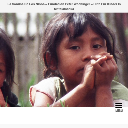
Zum
La Sonrisa De Los Niños – Fundación Peter Wochinger – Hilfe Für Kinder In
Mittelamerika
Inhalt
springen
MENÜ