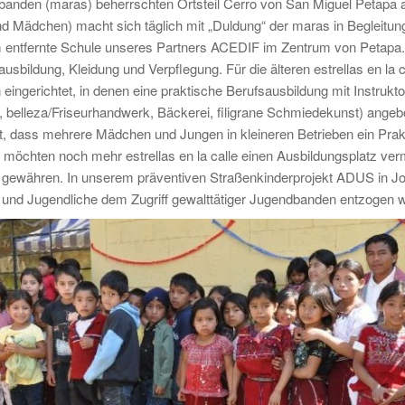
anden (maras) beherrschten Ortsteil Cerro von San Miguel Petapa au
d Mädchen) macht sich täglich mit „Duldung“ der maras in Begleitung
m entfernte Schule unseres Partners ACEDIF im Zentrum von Petapa. D
usbildung, Kleidung und Verpflegung. Für die älteren estrellas en la
 eingerichtet, in denen eine praktische Berufsausbildung mit Instru
, belleza/Friseurhandwerk, Bäckerei, filigrane Schmiedekunst) angebo
t, dass mehrere Mädchen und Jungen in kleineren Betrieben ein Pra
 möchten noch mehr estrellas en la calle einen Ausbildungsplatz verm
 gewähren. In unserem präventiven Straßenkinderprojekt ADUS in J
r und Jugendliche dem Zugriff gewalttätiger Jugendbanden entzogen 