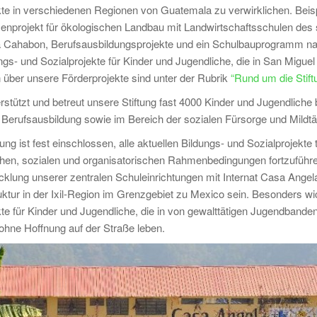
kte in verschiedenen Regionen von Guatemala zu verwirklichen. Beisp
projekt für ökologischen Landbau mit Landwirtschaftsschulen des
 Cahabon, Berufsausbildungsprojekte und ein Schulbauprogramm na
ngs- und Sozialprojekte für Kinder und Jugendliche, die in San Migue
n über unsere Förderprojekte sind unter der Rubrik
“Rund um die Stift
rstützt und betreut unsere Stiftung fast 4000 Kinder und Jugendliche 
 Berufsausbildung sowie im Bereich der sozialen Fürsorge und Mildtät
ung ist fest einschlossen, alle aktuellen Bildungs- und Sozialprojekte 
ichen, sozialen und organisatorischen Rahmenbedingungen fortzuführe
cklung unserer zentralen Schuleinrichtungen mit Internat Casa Angel
ktur in der Ixil-Region im Grenzgebiet zu Mexico sein. Besonders wic
kte für Kinder und Jugendliche, die in von gewalttätigen Jugendban
hne Hoffnung auf der Straße leben.