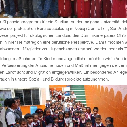
 Stipendienprogramm für ein Studium an der Indigena-Universität del 
wie der praktischen Berufsausbildung in Nebaj (Centro Ixil), San An
senprojekt für ökologischen Landbau des Dominikanerpaters Chris
n in ihrer Heimatregion eine berufliche Perspektive. Damit möchten w
abwandern, Mitglieder von Jugendbanden (maras) werden oder als T
ildungsmaßnahmen für Kinder und Jugendliche möchten wir in Verbind
h Verbesserung der Anbaumethoden und Maßnahmen gegen die verhee
 Landflucht und Migration entgegenwirken. Ein besonderes Anliegen
rauen in unsere Sozial- und Bildungsprojekte aufzunehmen.