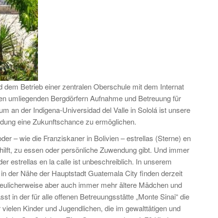
 dem Betrieb einer zentralen Oberschule mit dem Internat
en umliegenden Bergdörfern Aufnahme und Betreuung für
 an der Indigena-Universidad del Valle in Sololá ist unsere
ildung eine Zukunftschance zu ermöglichen.
oder – wie die Franziskaner in Bolivien – estrellas (Sterne) en
n hilft, zu essen oder persönliche Zuwendung gibt. Und immer
r estrellas en la calle ist unbeschreiblich. In unserem
n der Nähe der Hauptstadt Guatemala City finden derzeit
reulicherweise aber auch immer mehr ältere Mädchen und
 in der für alle offenen Betreuungsstätte „Monte Sinai“ die
 vielen Kinder und Jugendlichen, die im gewalttätigen und