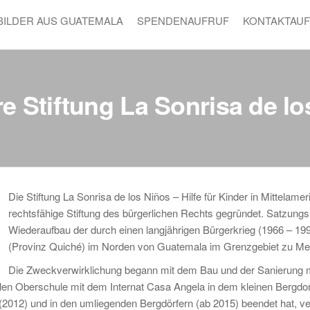
BILDER AUS GUATEMALA
SPENDENAUFRUF
KONTAKTAU
e Stiftung La Sonrisa de l
Die Stiftung La Sonrisa de los Niños – Hilfe für Kinder in Mittela
rechtsfähige Stiftung des bürgerlichen Rechts gegründet. Satzungsm
Wiederaufbau der durch einen langjährigen Bürgerkrieg (1966 – 1996
(Provinz Quiché) im Norden von Guatemala im Grenzgebiet zu Me
Die Zweckverwirklichung begann mit dem Bau und der Sanierung 
alen Oberschule mit dem Internat Casa Angela in dem kleinen Bergdor
 (2012) und in den umliegenden Bergdörfern (ab 2015) beendet hat, ver