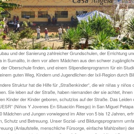
bau und der Sanierung zahlreicher Grundschulen, der Errichtung und
 in Sumalito, in dem vor allem Mädchen aus den schwer zugänglich
der Oberschule finden, und einem Stipendienprogramm für ein Studium
f einem guten Weg, Kindern und Jugendlichen der Ixil-Region durch B
dere Struktur hat die Hilfe für „Straßenkinder“, die wir niñas y niños 
nnen. Sie leben auf der Straße, haben niemanden der sie achtet, ihne
n Kinder der Kinder geboren, schutzlos auf der Straße. Das Leiden de
JESR“ (Niños Y Jovenes En Situación Riesgo) in San Miguel Petapa i
0 Mädchen und Jungen vorwiegend im Alter von 5 bis 12 Jahren, erf
n, Schutz und Betreuung. Unser Sozial- und Bildungsprogramm umfasst
treuung (Anlaufstelle, menschliche Fürsorge, einfache Mahlzeiten) der