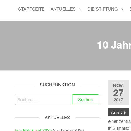
STARTSEITE
AKTUELLES
DIE STIFTUNG
10 Jahr
SUCHFUNKTION
NOV.
27
Suchen
2017
nach:
Aus
AKTUELLES
einer zentr
in Sumalito
Rückblick auf 2025
25. Januar 2026