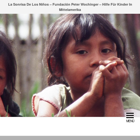
Zum
La Sonrisa De Los Niños – Fundación Peter Wochinger – Hilfe Für Kinder In
Mittelamerika
Inhalt
springen
MENÜ