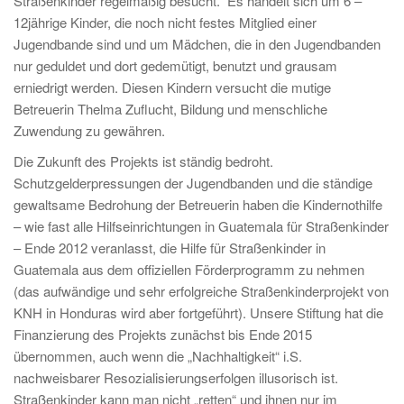
Straßenkinder regelmäßig besucht. Es handelt sich um 6 –
12jährige Kinder, die noch nicht festes Mitglied einer
Jugendbande sind und um Mädchen, die in den Jugendbanden
nur geduldet und dort gedemütigt, benutzt und grausam
erniedrigt werden. Diesen Kindern versucht die mutige
Betreuerin Thelma Zuflucht, Bildung und menschliche
Zuwendung zu gewähren.
Die Zukunft des Projekts ist ständig bedroht.
Schutzgelderpressungen der Jugendbanden und die ständige
gewaltsame Bedrohung der Betreuerin haben die Kindernothilfe
– wie fast alle Hilfseinrichtungen in Guatemala für Straßenkinder
– Ende 2012 veranlasst, die Hilfe für Straßenkinder in
Guatemala aus dem offiziellen Förderprogramm zu nehmen
(das aufwändige und sehr erfolgreiche Straßenkinderprojekt von
KNH in Honduras wird aber fortgeführt). Unsere Stiftung hat die
Finanzierung des Projekts zunächst bis Ende 2015
übernommen, auch wenn die „Nachhaltigkeit“ i.S.
nachweisbarer Resozialisierungserfolgen illusorisch ist.
Straßenkinder kann man nicht „retten“ und ihnen nur im