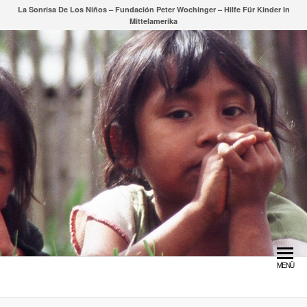
Zum
La Sonrisa De Los Niños – Fundación Peter Wochinger – Hilfe Für Kinder In
Mittelamerika
Inhalt
springen
MENÜ