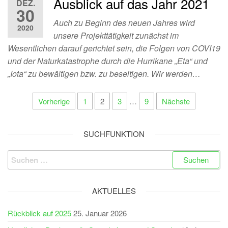
Ausblick auf das Jahr 2021
DEZ.
30
Auch zu Beginn des neuen Jahres wird
2020
unsere Projekttätigkeit zunächst im
Wesentlichen darauf gerichtet sein, die Folgen von COVI19
und der Naturkatastrophe durch die Hurrikane „Eta“ und
„Iota“ zu bewältigen bzw. zu beseitigen. Wir werden…
Seitennummerierung
Vorherige
1
2
3
…
9
Nächste
der
Beiträge
SUCHFUNKTION
Suchen
nach:
AKTUELLES
Rückblick auf 2025
25. Januar 2026