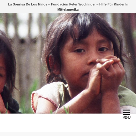
Zum
La Sonrisa De Los Niños – Fundación Peter Wochinger – Hilfe Für Kinder In
Mittelamerika
Inhalt
springen
MENÜ