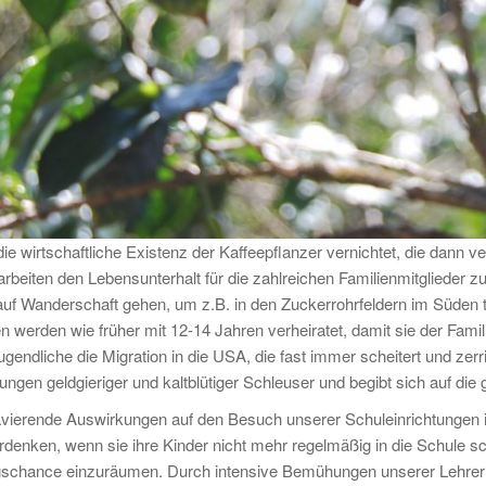
ie wirtschaftliche Existenz der Kaffeepflanzer vernichtet, die dann v
rbeiten den Lebensunterhalt für die zahlreichen Familienmitglieder z
auf Wanderschaft gehen, um z.B. in den Zuckerrohrfeldern im Süden 
 werden wie früher mit 12-14 Jahren verheiratet, damit sie der Famil
gendliche die Migration in die USA, die fast immer scheitert und zerri
ungen geldgieriger und kaltblütiger Schleuser und begibt sich auf die
avierende Auswirkungen auf den Besuch unserer Schuleinrichtungen in 
rdenken, wenn sie ihre Kinder nicht mehr regelmäßig in die Schule sc
gschance einzuräumen. Durch intensive Bemühungen unserer Lehrer 