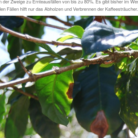
 der Zweige zu Ernteausfällen von bis zu 80%. Es gibt bisher im W
len Fällen hilft nur das Abholzen und Verbrennen der Kaffeesträucher.