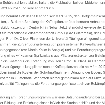
e Schülerzahlen stabil zu halten, die Fluktuation bei den Mädchen und
 jetzt spürbar und sehr schmerzlich.
tung bemüht sich deshalb schon seit März 2015, den Dorfgemeinschaf
lfen, z.B. durch Schulung der Kaffeepflanzer über bessere Anbaumeth
bildungszentrum Centro Ixil in Nebaj. Jetzt ist möglicherweise der
t für internationale Zusammenarbeit GmbH (GIZ Guatemala), der U
en Prof. Dr. Oliver Planz von der Universität Tübingen ein gemei
hmen, die Zurverfügungstellung von pilzresistenten Kaffeepflanze
ntagegenbesitzer Martin Keller in Antigua) und ein Forschungsprogr
lung eines wirksamen Spritzmittels aus Pflanzenextrakten zur Bekämp
n die Kosten für die Forschung von Herrn Prof. Dr. Planz im Rahmen e
urverfügungstellung pilzresistenter Kaffeepflanzen, die ab März 2017
übernimmt die Kosten der Sofortmaßnahmen (Düngung der Böden, S
osten in Guatemala. Wir hoffen hierbei gemeinsam auch auf Mittel 
niversität Tübingen, da die Forschungsergebnisse auch zur Bekämpfu
eiligung am Forschungsprogramm war eine Satzungsänderung bei La So
er Bildung und Erziehung einschließlich der Studentenhilfe und der M