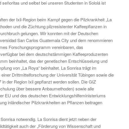
 señoritas und selbst bei unseren Studenten in Sololá ist
ten der Ixil-Region beim Kampf gegen die Pilzkrankheit „La
oden und die Züchtung pilzresistenter Kaffeepflanzen in
 Durchbruch gelungen. Wir konnten mit der Deutschen
niversidad San Carlos Guatemala City und dem renommieren
nsames Forschungsprogramm vereinbaren, das
n (verfügbar bei dem deutschstämmigen Kaffeeproduzenten
amm beinhaltet, das der genetischen Entschlüsselung und
fung von „La Roya“ beinhaltet. La Sonrisa trägt im
iner Drittmittelforschung der Universität Tübingen sowie die
 in der Region Ixil gepflanzt werden sollen. Die GIZ
chulung über bessere Anbaumethoden) sowie alle
der EU und des deutschen Entwicklungshilfeministeriums
ng inländischer Pilzkrankheiten an Pflanzen beitragen
nrisa notwendig. La Sonrisa dient jetzt neben der
ildtätigkeit auch der „Förderung von Wissenschaft und