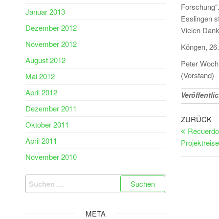
Forschung“.
Januar 2013
Esslingen s
Dezember 2012
Vielen Dank 
November 2012
Köngen, 26
August 2012
Peter Woch
(Vorstand)
Mai 2012
April 2012
Veröffentlic
Dezember 2011
Beitr
Vorheriger
ZURÜCK
Oktober 2011
Beitrag
Recuerdos
April 2011
Projektreis
November 2010
Suchen
nach:
META