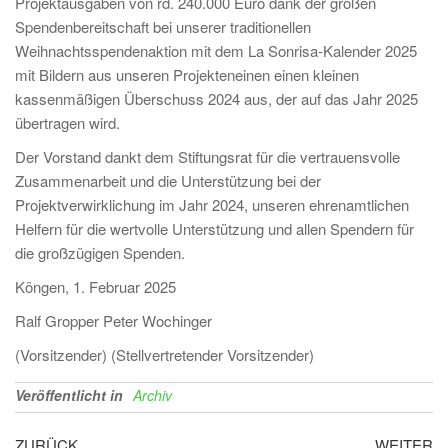
Projektausgaben von rd. 240.000 Euro dank der großen
Spendenbereitschaft bei unserer traditionellen
Weihnachtsspendenaktion mit dem La Sonrisa-Kalender 2025
mit Bildern aus unseren Projekteneinen einen kleinen
kassenmäßigen Überschuss 2024 aus, der auf das Jahr 2025
übertragen wird.
Der Vorstand dankt dem Stiftungsrat für die vertrauensvolle
Zusammenarbeit und die Unterstützung bei der
Projektverwirklichung im Jahr 2024, unseren ehrenamtlichen
Helfern für die wertvolle Unterstützung und allen Spendern für
die großzügigen Spenden.
Köngen, 1. Februar 2025
Ralf Gropper Peter Wochinger
(Vorsitzender) (Stellvertretender Vorsitzender)
Veröffentlicht in
Archiv
Vorheriger
Nä
ZURÜCK
WEITER