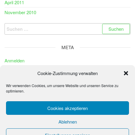
April 2011
November 2010
Suchen
nach:
META
Anmelden
Eintrags-Feed
Cookie-Zustimmung verwalten
Kommentar-Feed
Wir verwenden Cookies, um unsere Website und unseren Service zu
WordPress.org
optimieren.
Cookies akzeptieren
© 2026 - La Sonrisa de los Niños - Fundación Peter
Ablehnen
Wochinger