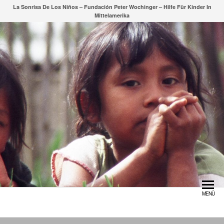
Zum
La Sonrisa De Los Niños – Fundación Peter Wochinger – Hilfe Für Kinder In
Mittelamerika
Inhalt
springen
MENÜ