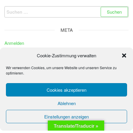
Suchen
nach:
META
Anmelden
Eintrags-Feed
Cookie-Zustimmung verwalten
Kommentar-Feed
Wir verwenden Cookies, um unsere Website und unseren Service zu
WordPress.org
optimieren.
Cookies akzeptieren
© 2026 - La Sonrisa de los Niños - Fundación Peter
Ablehnen
Wochinger
Einstellungen anzeigen
Translate/Traducir »