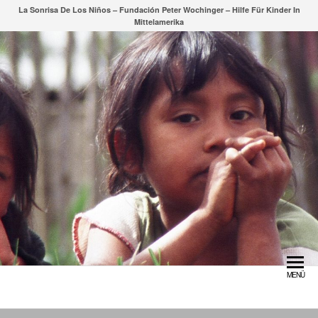
Zum
La Sonrisa De Los Niños – Fundación Peter Wochinger – Hilfe Für Kinder In
Mittelamerika
Inhalt
springen
MENÜ