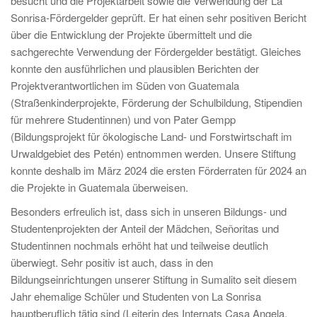
besucht und die Projektarbeit sowie die Verwendung der La
Sonrisa-Fördergelder geprüft. Er hat einen sehr positiven Bericht
über die Entwicklung der Projekte übermittelt und die
sachgerechte Verwendung der Fördergelder bestätigt. Gleiches
konnte den ausführlichen und plausiblen Berichten der
Projektverantwortlichen im Süden von Guatemala
(Straßenkinderprojekte, Förderung der Schulbildung, Stipendien
für mehrere Studentinnen) und von Pater Gempp
(Bildungsprojekt für ökologische Land- und Forstwirtschaft im
Urwaldgebiet des Petén) entnommen werden. Unsere Stiftung
konnte deshalb im März 2024 die ersten Förderraten für 2024 an
die Projekte in Guatemala überweisen.
Besonders erfreulich ist, dass sich in unseren Bildungs- und
Studentenprojekten der Anteil der Mädchen, Señoritas und
Studentinnen nochmals erhöht hat und teilweise deutlich
überwiegt. Sehr positiv ist auch, dass in den
Bildungseinrichtungen unserer Stiftung in Sumalito seit diesem
Jahr ehemalige Schüler und Studenten von La Sonrisa
hauptberuflich tätig sind (Leiterin des Internats Casa Angela,