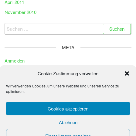
April 2011
November 2010
Suchen
nach:
META
Anmelden
Eintrags-Feed
Cookie-Zustimmung verwalten
Kommentar-Feed
Wir verwenden Cookies, um unsere Website und unseren Service zu
WordPress.org
optimieren.
Cookies akzeptieren
© 2026 - La Sonrisa de los Niños - Fundación Peter
Ablehnen
Wochinger
Einstellungen anzeigen