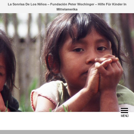
Zum
La Sonrisa De Los Niños – Fundación Peter Wochinger – Hilfe Für Kinder In
Mittelamerika
Inhalt
springen
MENÜ