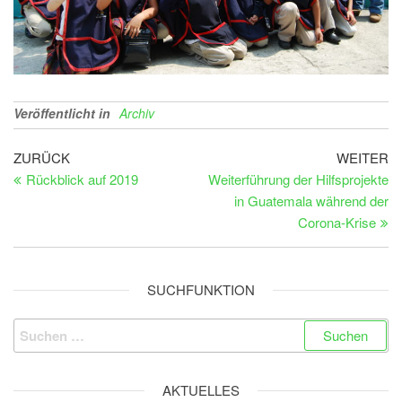
Veröffentlicht in
Archiv
Beitragsnavigation
Vorheriger
Nä
ZURÜCK
WEITER
Beitrag
Be
Rückblick auf 2019
Weiterführung der Hilfsprojekte
in Guatemala während der
Corona-Krise
SUCHFUNKTION
Suchen
nach:
AKTUELLES