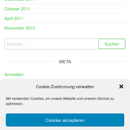
Oktober 2011
April 2011
November 2010
Suchen
nach:
META
Anmelden
Eintrags-Feed
Cookie-Zustimmung verwalten
Kommentar-Feed
Wir verwenden Cookies, um unsere Website und unseren Service zu
WordPress.org
optimieren.
Cookies akzeptieren
© 2026 - La Sonrisa de los Niños - Fundación Peter