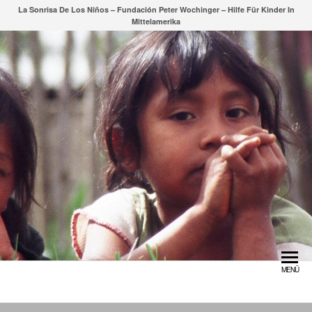
Zum
La Sonrisa De Los Niños – Fundación Peter Wochinger – Hilfe Für Kinder In
Mittelamerika
Inhalt
springen
MENÜ