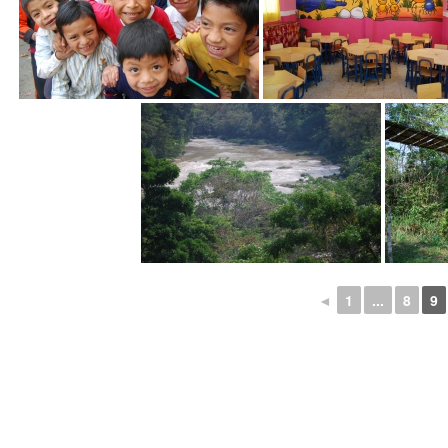
◄
1
...
8
9