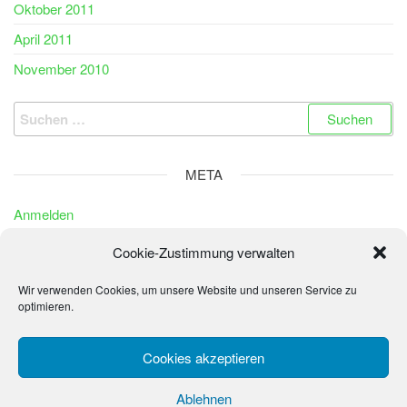
Oktober 2011
April 2011
November 2010
Suchen
nach:
META
Anmelden
Eintrags-Feed
Cookie-Zustimmung verwalten
Kommentar-Feed
Wir verwenden Cookies, um unsere Website und unseren Service zu
WordPress.org
optimieren.
Cookies akzeptieren
© 2026 - La Sonrisa de los Niños - Fundación Peter
Ablehnen
Wochinger