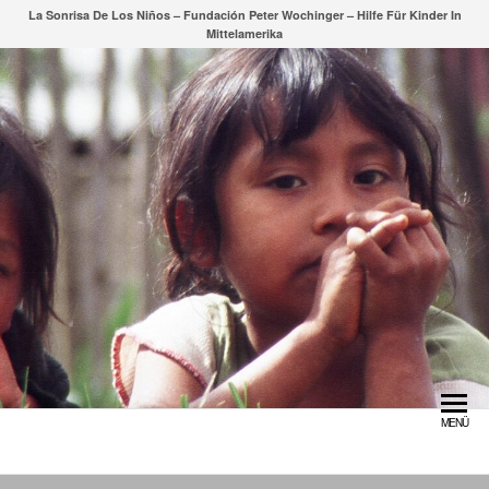
Zum
La Sonrisa De Los Niños – Fundación Peter Wochinger – Hilfe Für Kinder In
Mittelamerika
Inhalt
springen
MENÜ