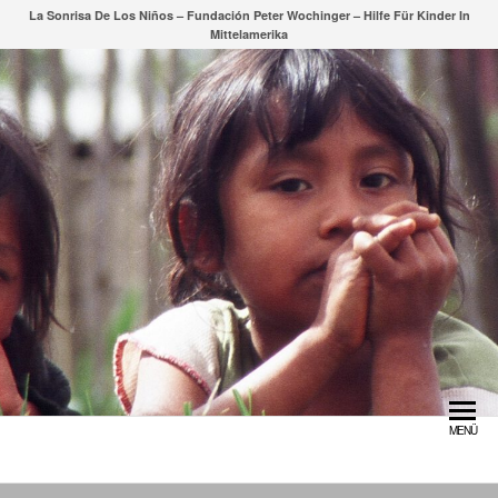
Zum
La Sonrisa De Los Niños – Fundación Peter Wochinger – Hilfe Für Kinder In
Mittelamerika
Inhalt
springen
MENÜ