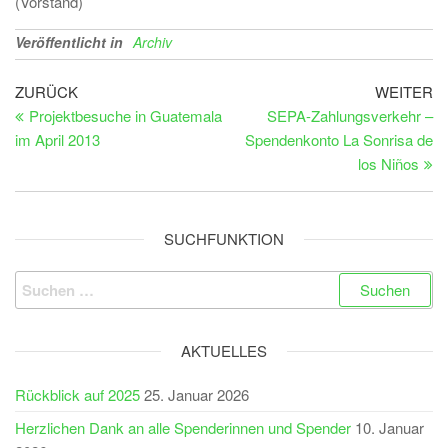
(Vorstand)
Veröffentlicht in
Archiv
Beitragsnavigation
Vorheriger
Nä
ZURÜCK
WEITER
Beitrag
Be
Projektbesuche in Guatemala
SEPA-Zahlungsverkehr –
im April 2013
Spendenkonto La Sonrisa de
los Niños
SUCHFUNKTION
Suchen
nach:
AKTUELLES
Rückblick auf 2025
25. Januar 2026
Herzlichen Dank an alle Spenderinnen und Spender
10. Januar