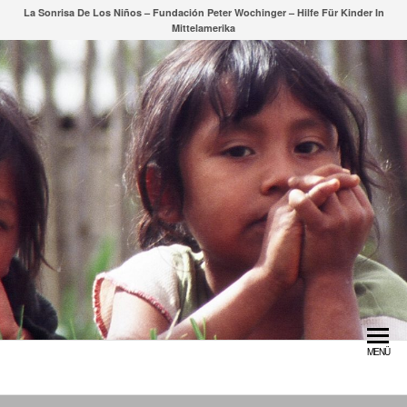
Zum
La Sonrisa De Los Niños – Fundación Peter Wochinger – Hilfe Für Kinder In
Mittelamerika
Inhalt
springen
MENÜ